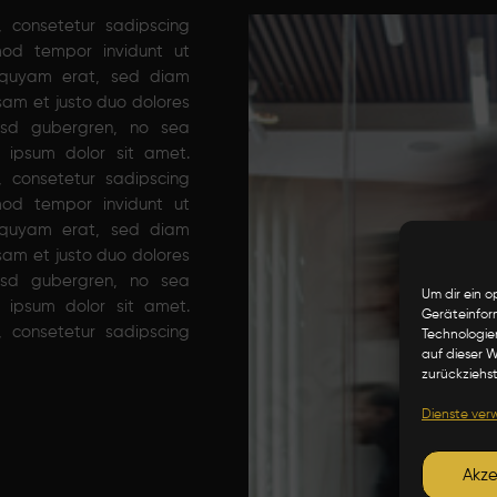
 consetetur sadipscing
mod tempor invidunt ut
iquyam erat, sed diam
sam et justo duo dolores
asd gubergren, no sea
 ipsum dolor sit amet.
 consetetur sadipscing
mod tempor invidunt ut
iquyam erat, sed diam
sam et justo duo dolores
asd gubergren, no sea
Um dir ein o
 ipsum dolor sit amet.
Geräteinfor
 consetetur sadipscing
Technologie
auf dieser 
zurückziehs
Dienste ver
Akze