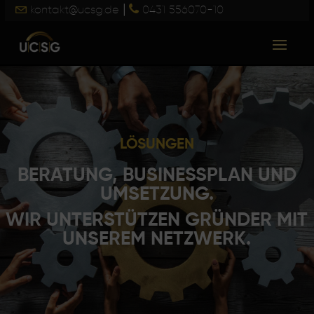
|
kontakt@ucsg.de
0431 556070-10
LÖSUNGEN
BERATUNG, BUSINESSPLAN UND
UMSETZUNG.
WIR UNTERSTÜTZEN GRÜNDER MIT
UNSEREM NETZWERK.